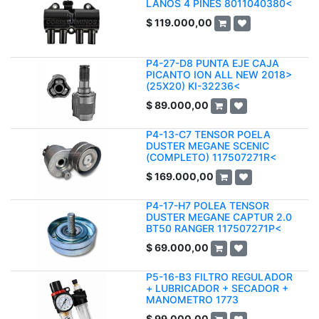
LANOS 4 PINES 8011040380<
$
119.000,00
P4-27-D8 PUNTA EJE CAJA
PICANTO ION ALL NEW 2018>
(25X20) KI-32236<
$
89.000,00
P4-13-C7 TENSOR POELA
DUSTER MEGANE SCENIC
(COMPLETO) 117507271R<
$
169.000,00
P4-17-H7 POLEA TENSOR
DUSTER MEGANE CAPTUR 2.0
BT50 RANGER 117507271P<
$
69.000,00
P5-16-B3 FILTRO REGULADOR
+ LUBRICADOR + SECADOR +
MANOMETRO 1773
$
99.000,00