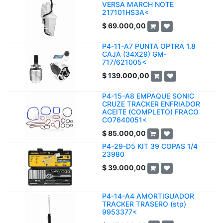
VERSA MARCH NOTE
217101HS3A<
$
69.000,00
P4-11-A7 PUNTA OPTRA 1.8
CAJA (34X29) GM-
717/621005<
$
139.000,00
P4-15-A8 EMPAQUE SONIC
CRUZE TRACKER ENFRIADOR
ACEITE (COMPLETO) FRACO
CO7640051<
$
85.000,00
P4-29-D5 KIT 39 COPAS 1/4
23980
$
39.000,00
P4-14-A4 AMORTIGUADOR
TRACKER TRASERO (stp)
9953377<