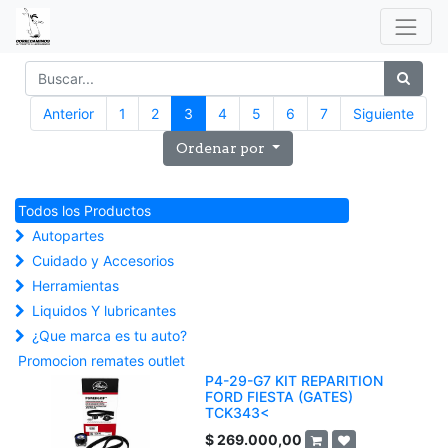
Anterior
1
2
3
4
5
6
7
Siguiente
Ordenar por
Todos los Productos
Autopartes
Cuidado y Accesorios
Herramientas
Liquidos Y lubricantes
¿Que marca es tu auto?
Promocion remates outlet
P4-29-G7 KIT REPARITION
FORD FIESTA (GATES)
TCK343<
$
269.000,00