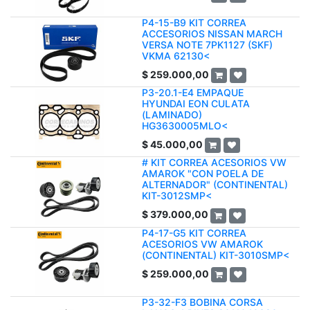
P4-15-B9 KIT CORREA
ACCESORIOS NISSAN MARCH
VERSA NOTE 7PK1127 (SKF)
VKMA 62130<
$
259.000,00
P3-20.1-E4 EMPAQUE
HYUNDAI EON CULATA
(LAMINADO)
HG3630005MLO<
$
45.000,00
# KIT CORREA ACESORIOS VW
AMAROK "CON POELA DE
ALTERNADOR" (CONTINENTAL)
KIT-3012SMP<
$
379.000,00
P4-17-G5 KIT CORREA
ACESORIOS VW AMAROK
(CONTINENTAL) KIT-3010SMP<
$
259.000,00
P3-32-F3 BOBINA CORSA