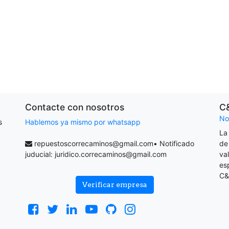
Contacte con nosotros
C
No
s
Hablemos ya mismo por whatsapp
La
repuestoscorrecaminos@gmail.com
• Notificado
de
juducial:
juridico.correcaminos@gmail.com
va
es
C&
Verificar empresa