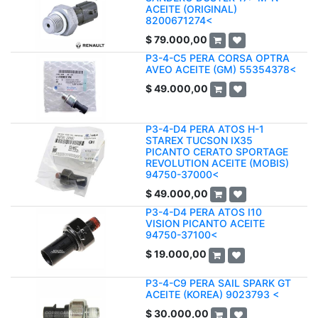
ACEITE (ORIGINAL)
8200671274<
$
79.000,00
P3-4-C5 PERA CORSA OPTRA
AVEO ACEITE (GM) 55354378<
$
49.000,00
P3-4-D4 PERA ATOS H-1
STAREX TUCSON IX35
PICANTO CERATO SPORTAGE
REVOLUTION ACEITE (MOBIS)
94750-37000<
$
49.000,00
P3-4-D4 PERA ATOS I10
VISION PICANTO ACEITE
94750-37100<
$
19.000,00
P3-4-C9 PERA SAIL SPARK GT
ACEITE (KOREA) 9023793 <
$
30.000,00