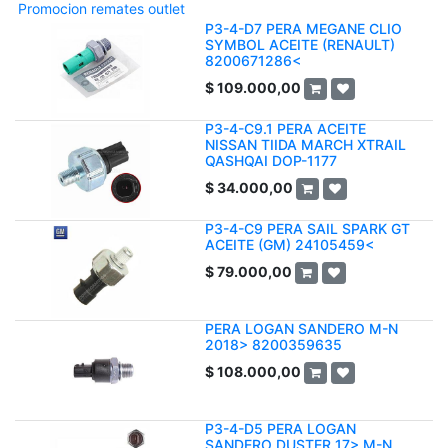
Promocion remates outlet
P3-4-D7 PERA MEGANE CLIO
SYMBOL ACEITE (RENAULT)
8200671286<
$
109.000,00
P3-4-C9.1 PERA ACEITE
NISSAN TIIDA MARCH XTRAIL
QASHQAI DOP-1177
$
34.000,00
P3-4-C9 PERA SAIL SPARK GT
ACEITE (GM) 24105459<
$
79.000,00
PERA LOGAN SANDERO M-N
2018> 8200359635
$
108.000,00
P3-4-D5 PERA LOGAN
SANDERO DUSTER 17> M-N