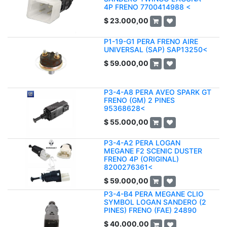
4P FRENO 7700414988 <
$
23.000,00
P1-19-G1 PERA FRENO AIRE
UNIVERSAL (SAP) SAP13250<
$
59.000,00
P3-4-A8 PERA AVEO SPARK GT
FRENO (GM) 2 PINES
95368628<
$
55.000,00
P3-4-A2 PERA LOGAN
MEGANE F2 SCENIC DUSTER
FRENO 4P (ORIGINAL)
8200276361<
$
59.000,00
P3-4-B4 PERA MEGANE CLIO
SYMBOL LOGAN SANDERO (2
PINES) FRENO (FAE) 24890
$
40.000,00