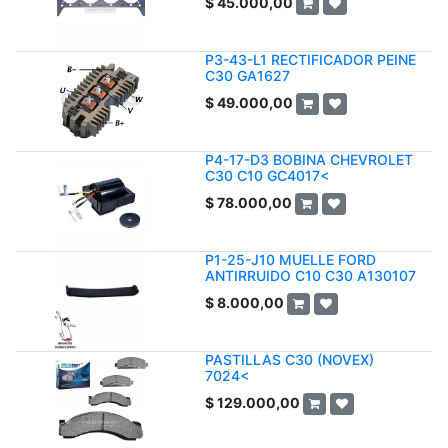
$
45.000,00
P3-43-L1 RECTIFICADOR PEINE
C30 GA1627
$
49.000,00
P4-17-D3 BOBINA CHEVROLET
C30 C10 GC4017<
$
78.000,00
P1-25-J10 MUELLE FORD
ANTIRRUIDO C10 C30 A130107
$
8.000,00
PASTILLAS C30 (NOVEX)
7024<
$
129.000,00