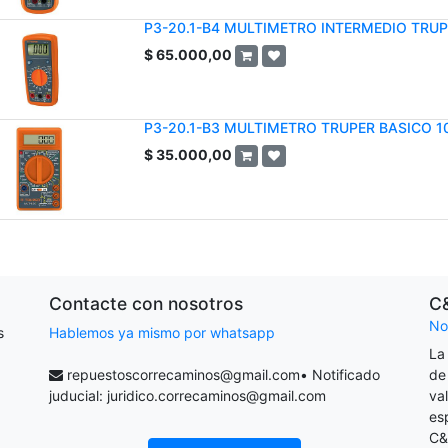
P3-20.1-B4 MULTIMETRO INTERMEDIO TRUP
$
65.000,00
P3-20.1-B3 MULTIMETRO TRUPER BASICO 1
$
35.000,00
Contacte con nosotros
C
No
s
Hablemos ya mismo por whatsapp
La
repuestoscorrecaminos@gmail.com
• Notificado
de
juducial:
juridico.correcaminos@gmail.com
va
es
C&