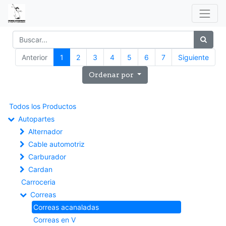
Anterior
1
2
3
4
5
6
7
Siguiente
Ordenar por
Todos los Productos
Autopartes
Alternador
Cable automotriz
Carburador
Cardan
Carroceria
Correas
Correas acanaladas
Correas en V