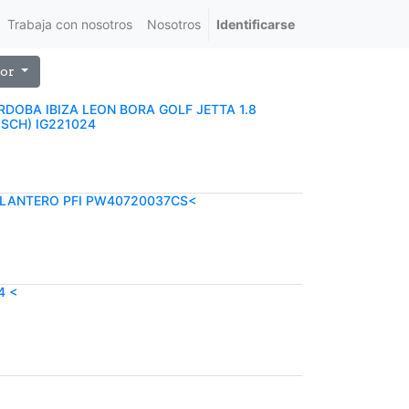
Trabaja con nosotros
Nosotros
Identificarse
or
RDOBA IBIZA LEON BORA GOLF JETTA 1.8
OSCH) IG221024
ELANTERO PFI PW40720037CS<
4 <