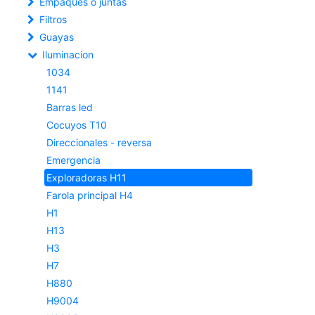
Empaques o juntas
Filtros
Guayas
Iluminacion
1034
1141
Barras led
Cocuyos T10
Direccionales - reversa
Emergencia
Exploradoras H11
Farola principal H4
H1
H13
H3
H7
H880
H9004