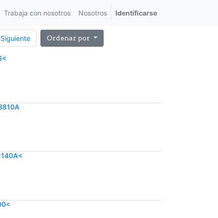
Trabaja con nosotros
Nosotros
Identificarse
Siguiente
Ordenar por
6<
23810A
2140A<
00<