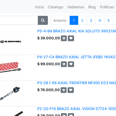
Inicio
Catalogo
Hablemos
Blog
Politicas
Anterior
1
2
3
4
5
P5-4-B4 BRAZO AXIAL KIA SOLUTO 995219
$
39.000,00
P4-27-C4 BRAZO AXIAL JETTA (FEBI) 1K04
$
99.000,00
P3-28.1-E6 AXIAL FRONTIER NP300 D23 NX
$
76.000,00
P2-20-F10 BRAZO AXIAL VISION 57724-1E0
$
29.000,00