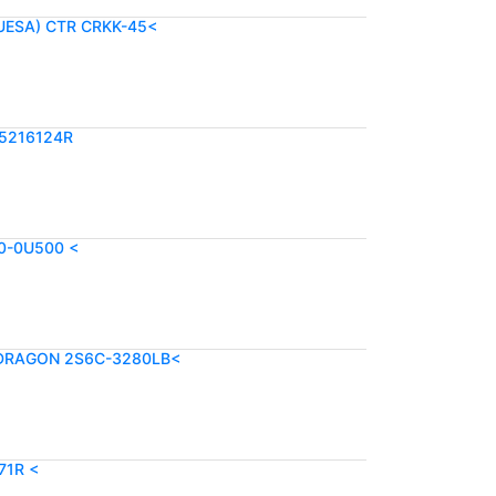
UESA) CTR CRKK-45<
85216124R
40-0U500 <
 DRAGON 2S6C-3280LB<
71R <