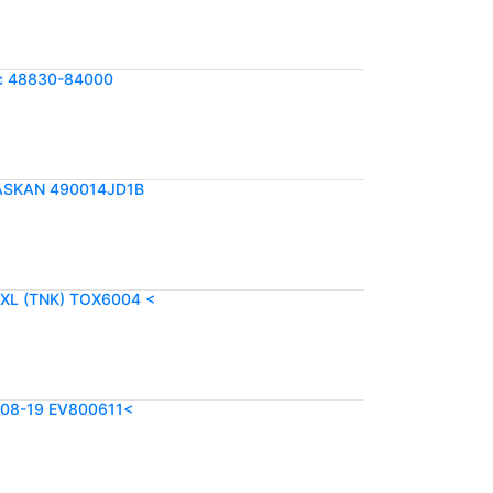
c 48830-84000
LASKAN 490014JD1B
XL (TNK) TOX6004 <
08-19 EV800611<