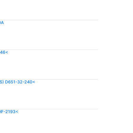
0A
146<
S) D651-32-240<
HF-2193<