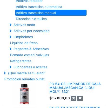
Aditivos radiador
Aditivo trasmision automatica
Aditivo trasmision manual
Direccion hidraulica
Aditivos moto
Aditivos por necesidad
Limpiadores
Liquidos de freno
Pegantes & Adhesivos
Pomada esmeril valvulas
Refrigerantes
Lubricantes o aceites
¿Que marca es tu auto?
Promocion remates outlet
P3-54-G3 LIMPIADOR DE CAJA
MANUAL/MECANICA (LIQUI
MOLY) 3321
$
37.000,00
P4-35-E2 ACEITE TRASMISION