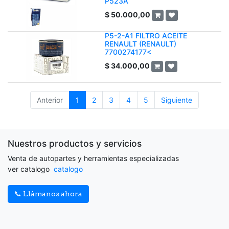
P523A
$
50.000,00
P5-2-A1 FILTRO ACEITE
RENAULT (RENAULT)
7700274177<
$
34.000,00
Anterior
1
2
3
4
5
Siguiente
Nuestros productos y servicios
Venta de autopartes y herramientas especializadas
ver catalogo
catalogo
📞 Llámanos ahora