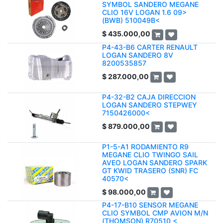
SYMBOL SANDERO MEGANE
CLIO 16V LOGAN 1.6 09>
(BWB) 510049B<
$
435.000,00
P4-43-B6 CARTER RENAULT
LOGAN SANDERO 8V
8200535857
$
287.000,00
P4-32-B2 CAJA DIRECCION
LOGAN SANDERO STEPWEY
7150426000<
$
879.000,00
P1-5-A1 RODAMIENTO R9
MEGANE CLIO TWINGO SAIL
AVEO LOGAN SANDERO SPARK
GT KWID TRASERO (SNR) FC
40570<
$
98.000,00
P4-17-B10 SENSOR MEGANE
CLIO SYMBOL CMP AVION M/N
(THOMSON) R70510 <