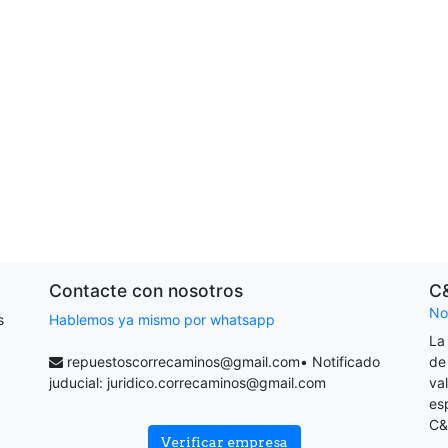
Contacte con nosotros
C
No
s
Hablemos ya mismo por whatsapp
La
repuestoscorrecaminos@gmail.com
• Notificado
de
juducial:
juridico.correcaminos@gmail.com
va
es
C&
Verificar empresa