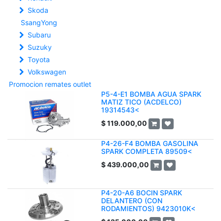
Skoda
SsangYong
Subaru
Suzuky
Toyota
Volkswagen
Promocion remates outlet
P5-4-E1 BOMBA AGUA SPARK
MATIZ TICO (ACDELCO)
19314543<
$
119.000,00
P4-26-F4 BOMBA GASOLINA
SPARK COMPLETA 89509<
$
439.000,00
P4-20-A6 BOCIN SPARK
DELANTERO (CON
RODAMIENTOS) 9423010K<