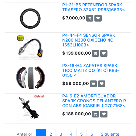
P1-31-B5 RETENEDOR SPARK
TRASERO 32X52 P96316633<
$
7.000,00
P4-44-F4 SENSOR SPARK
N200 N300 OXIGENO 4C
1653LH003<
$
139.000,00
P3-16-H4 ZAPATAS SPARK
TICO MATIZ QQ (KTC) KBS-
0150 <
$
59.000,00
P4-6-E2 AMORTIGUADOR
SPARK CRONOS DELANTERO R
CON ABS (GABRIEL) G707168<
$
188.000,00
Anterior
1
2
3
4
5
6
Siguiente