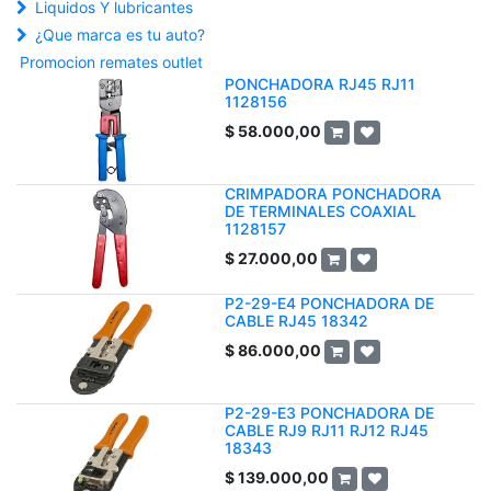
Liquidos Y lubricantes
¿Que marca es tu auto?
Promocion remates outlet
PONCHADORA RJ45 RJ11
1128156
$
58.000,00
CRIMPADORA PONCHADORA
DE TERMINALES COAXIAL
1128157
$
27.000,00
P2-29-E4 PONCHADORA DE
CABLE RJ45 18342
$
86.000,00
P2-29-E3 PONCHADORA DE
CABLE RJ9 RJ11 RJ12 RJ45
18343
$
139.000,00