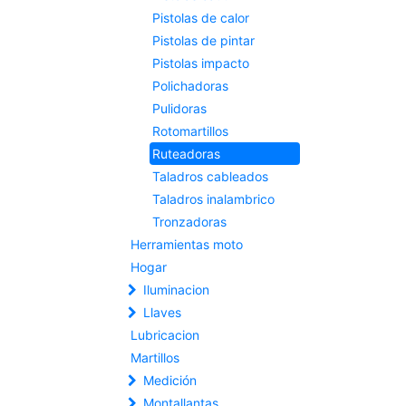
Pistolas de calor
Pistolas de pintar
Pistolas impacto
Polichadoras
Pulidoras
Rotomartillos
Ruteadoras
Taladros cableados
Taladros inalambrico
Tronzadoras
Herramientas moto
Hogar
Iluminacion
Llaves
Lubricacion
Martillos
Medición
Montallantas