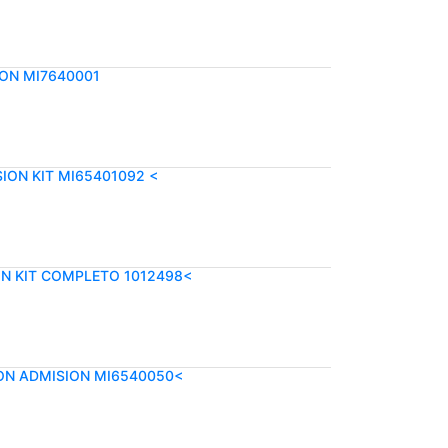
ION MI7640001
ION KIT MI65401092 <
ON KIT COMPLETO 1012498<
ION ADMISION MI6540050<