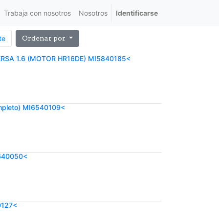
Trabaja con nosotros
Nosotros
Identificarse
te
Ordenar por
RSA 1.6 (MOTOR HR16DE) MI5840185<
pleto) MI6540109<
640050<
0127<