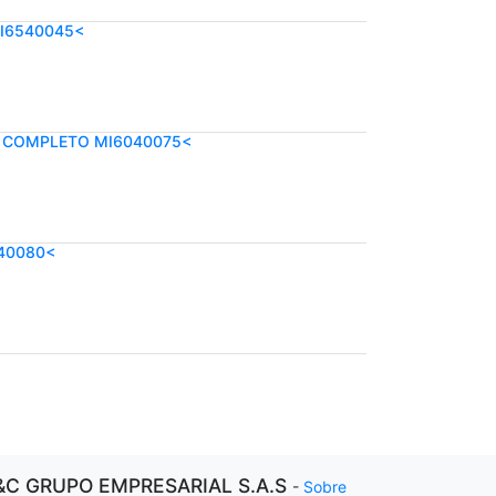
I6540045<
ON COMPLETO MI6040075<
840080<
&C GRUPO EMPRESARIAL S.A.S
-
Sobre