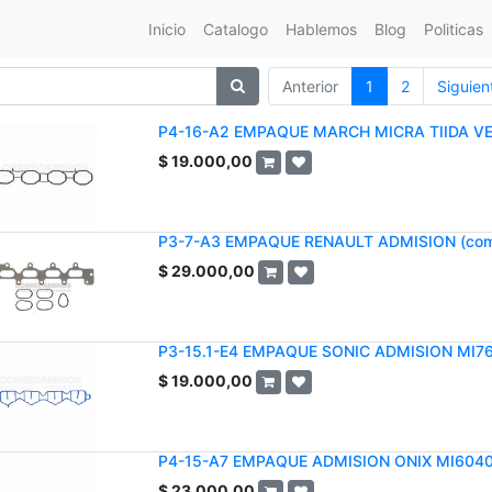
Inicio
Catalogo
Hablemos
Blog
Politicas
Anterior
1
2
Siguien
P4-16-A2 EMPAQUE MARCH MICRA TIIDA VE
$
19.000,00
P3-7-A3 EMPAQUE RENAULT ADMISION (com
$
29.000,00
P3-15.1-E4 EMPAQUE SONIC ADMISION MI7
$
19.000,00
P4-15-A7 EMPAQUE ADMISION ONIX MI604
$
23.000,00