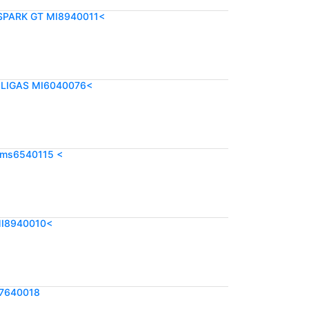
SPARK GT MI8940011<
N LIGAS MI6040076<
 ms6540115 <
I8940010<
I7640018