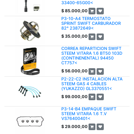
33400-65G00<
$
85.000,00
P3-10-A4 TERMOSTATO
SPRINT SWIFT CARBURADOR
82° 23872649<
$
35.000,00
CORREA REPARTICION SWIFT
STEEM VITARA 1.6 BT50 103D
(CONTINENENTAL) 94450
CT757<
$
56.000,00
P2-22-C2 INSTALACION ALTA
STEEM GAS 4 CABLES
(YUKAZZO) GL3370551<
$
99.000,00
P3-14-B4 EMPAQUE SWIFT
STEEM VITARA 1.6 T.V
VS76400401<
$
29.000,00