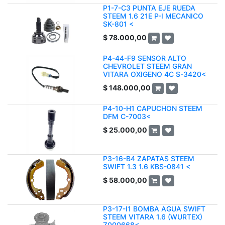
P1-7-C3 PUNTA EJE RUEDA
STEEM 1.6 21E P-I MECANICO
SK-801 <
$
78.000,00
P4-44-F9 SENSOR ALTO
CHEVROLET STEEM GRAN
VITARA OXIGENO 4C S-3420<
$
148.000,00
P4-10-H1 CAPUCHON STEEM
DFM C-7003<
$
25.000,00
P3-16-B4 ZAPATAS STEEM
SWIFT 1.3 1.6 KBS-0841 <
$
58.000,00
P3-17-I1 BOMBA AGUA SWIFT
STEEM VITARA 1.6 (WURTEX)
Z000668<