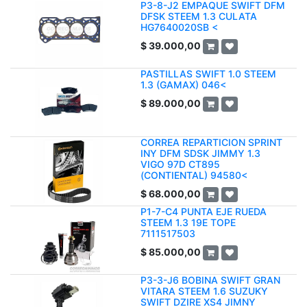
P3-8-J2 EMPAQUE SWIFT DFM
DFSK STEEM 1.3 CULATA
HG7640020SB <
$
39.000,00
PASTILLAS SWIFT 1.0 STEEM
1.3 (GAMAX) 046<
$
89.000,00
CORREA REPARTICION SPRINT
INY DFM SDSK JIMMY 1.3
VIGO 97D CT895
(CONTIENTAL) 94580<
$
68.000,00
P1-7-C4 PUNTA EJE RUEDA
STEEM 1.3 19E TOPE
7111517503
$
85.000,00
P3-3-J6 BOBINA SWIFT GRAN
VITARA STEEM 1.6 SUZUKY
SWIFT DZIRE XS4 JIMNY