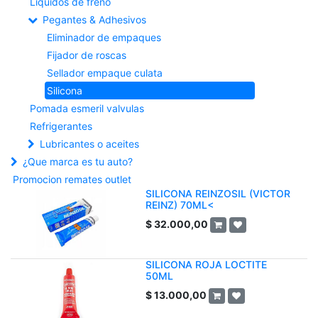
Liquidos de freno
Pegantes & Adhesivos
Eliminador de empaques
Fijador de roscas
Sellador empaque culata
Silicona
Pomada esmeril valvulas
Refrigerantes
Lubricantes o aceites
¿Que marca es tu auto?
Promocion remates outlet
SILICONA REINZOSIL (VICTOR
REINZ) 70ML<
$
32.000,00
SILICONA ROJA LOCTITE
50ML
$
13.000,00