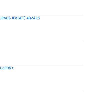
DRADA (FACET) 40243<
PL3005<