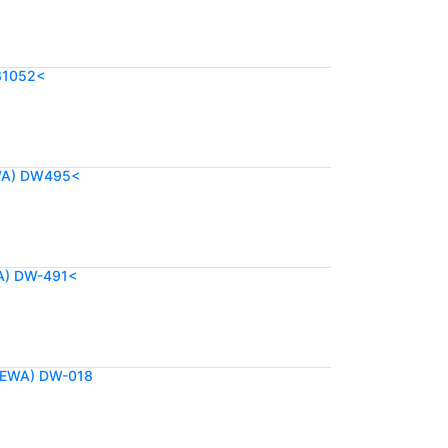
31052<
WA) DW495<
A) DW-491<
AEWA) DW-018