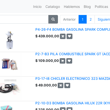
Inicio
Catalogo
Hablemos
Blog
Politicas
Anterior
1
2
Siguien
P4-26-F4 BOMBA GASOLINA SPARK COMPL
$
439.000,00
P2-7-B3 PILA COMBUSTIBLE SPARK GT (AC
$
109.000,00
P3-17-I8 CHICLER ELECTRONICO 323 MAZD
$
49.000,00
P2-10-D3 BOMBA GASOLINA HILUX 22R (KY
$
225.000,00