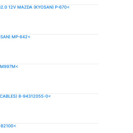
B2.0 12V MAZDA (KYOSAN) P-670<
OSAN) MP-642<
 M997M<
 CABLES) 8-94312055-0<
-82100<