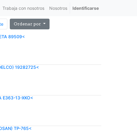
Trabaja con nosotros
Nosotros
Identificarse
te
Ordenar por
ETA 89509<
DELCO) 19282725<
A E363-13-XKO<
OSAN) TP-765<