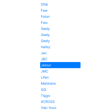
Dfsk
Faw
Foton
Fwo
Geely
Geely
Geely
Hafey
Jac
JBC
Jetour
JMC
Lifan
Mahindra
QQ
Tiggo
XCROSS
Yoki Yoyo