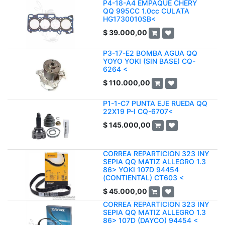
P4-18-A4 EMPAQUE CHERY
QQ 995CC 1.0cc CULATA
HG1730010SB<
$
39.000,00
P3-17-E2 BOMBA AGUA QQ
YOYO YOKI (SIN BASE) CQ-
6264 <
$
110.000,00
P1-1-C7 PUNTA EJE RUEDA QQ
22X19 P-I CQ-6707<
$
145.000,00
CORREA REPARTICION 323 INY
SEPIA QQ MATIZ ALLEGRO 1.3
86> YOKI 107D 94454
(CONTIENTAL) CT603 <
$
45.000,00
CORREA REPARTICION 323 INY
SEPIA QQ MATIZ ALLEGRO 1.3
86> 107D (DAYCO) 94454 <