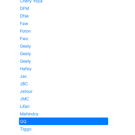
Chery Yoya
DFM
Dfsk
Faw
Foton
Fwo
Geely
Geely
Geely
Hafey
Jac
JBC
Jetour
JMC
Lifan
Mahindra
QQ
Tiggo