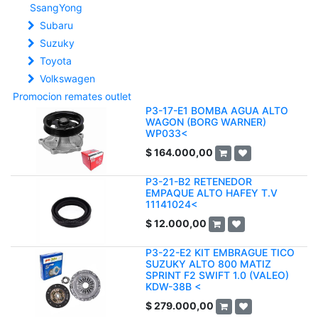
SsangYong
Subaru
Suzuky
Toyota
Volkswagen
Promocion remates outlet
P3-17-E1 BOMBA AGUA ALTO
WAGON (BORG WARNER)
WP033<
$
164.000,00
P3-21-B2 RETENEDOR
EMPAQUE ALTO HAFEY T.V
11141024<
$
12.000,00
P3-22-E2 KIT EMBRAGUE TICO
SUZUKY ALTO 800 MATIZ
SPRINT F2 SWIFT 1.0 (VALEO)
KDW-38B <
$
279.000,00