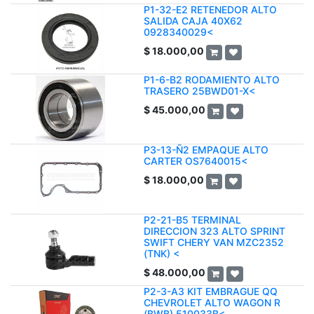
P1-32-E2 RETENEDOR ALTO
SALIDA CAJA 40X62
0928340029<
$
18.000,00
P1-6-B2 RODAMIENTO ALTO
TRASERO 25BWD01-X<
$
45.000,00
P3-13-Ñ2 EMPAQUE ALTO
CARTER OS7640015<
$
18.000,00
P2-21-B5 TERMINAL
DIRECCION 323 ALTO SPRINT
SWIFT CHERY VAN MZC2352
(TNK) <
$
48.000,00
P2-3-A3 KIT EMBRAGUE QQ
CHEVROLET ALTO WAGON R
(BWB) 510033B<