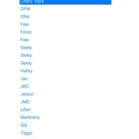
Chery Yoya
DFM
Dfsk
Faw
Foton
Fwo
Geely
Geely
Geely
Hafey
Jac
JBC
Jetour
JMC
Lifan
Mahindra
QQ
Tiggo