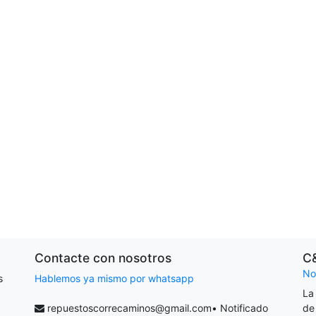
Contacte con nosotros
C
No
s
Hablemos ya mismo por whatsapp
La
repuestoscorrecaminos@gmail.com
• Notificado
de