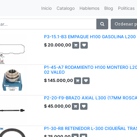
Inicio
Catalogo
Hablemos
Blog
Politicas
Ordenar p
P3-15.1-B3 EMPAQUE H100 GASOLINA L200 
$
20.000,00
P1-45-A7 RODAMIENTO H100 MONTERO L20
02 VALEO
$
145.000,00
P2-20-F9-BRAZO AXIAL L300 (17MM ROSCA
$
45.000,00
P1-30-R8 RETENEDOR L-300 CIGUEÑAL TRA
$
75.000,00