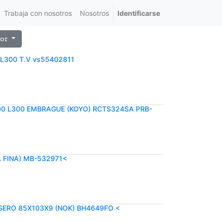
Trabaja con nosotros
Nosotros
Identificarse
or
L300 T.V vs55402811
0 L300 EMBRAGUE (KOYO) RCTS324SA PRB-
 FINA) MB-532971<
SERO 85X103X9 (NOK) BH4649FO <