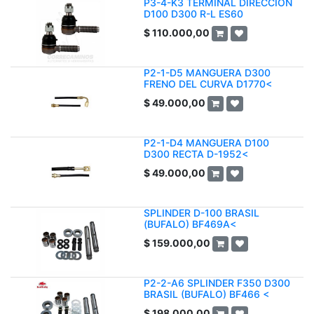
P3-4-K3 TERMINAL DIRECCION
D100 D300 R-L ES60
$
110.000,00
P2-1-D5 MANGUERA D300
FRENO DEL CURVA D1770<
$
49.000,00
P2-1-D4 MANGUERA D100
D300 RECTA D-1952<
$
49.000,00
SPLINDER D-100 BRASIL
(BUFALO) BF469A<
$
159.000,00
P2-2-A6 SPLINDER F350 D300
BRASIL (BUFALO) BF466 <
$
198.000,00