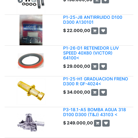
P1-25-J8 ANTIRRUIDO D100
D300 A130101
$
22.000,00
P1-26-D1 RETENEDOR LUV
SPEED 40X80 (VICTOR)
64100<
$
29.000,00
P1-25-H1 GRADUACION FRENO
D300 R GF-4024<
$
34.000,00
P3-18.1-A5 BOMBA AGUA 318
D100 D300 (T&J) 43103 <
$
249.000,00