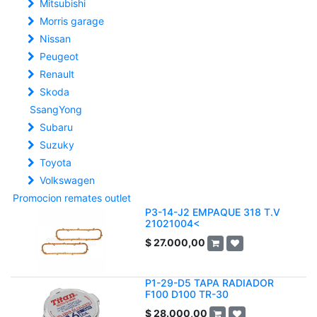
Mitsubishi
Morris garage
Nissan
Peugeot
Renault
Skoda
SsangYong
Subaru
Suzuky
Toyota
Volkswagen
Promocion remates outlet
P3-14-J2 EMPAQUE 318 T.V
21021004<
$
27.000,00
P1-29-D5 TAPA RADIADOR
F100 D100 TR-30
$
28.000,00