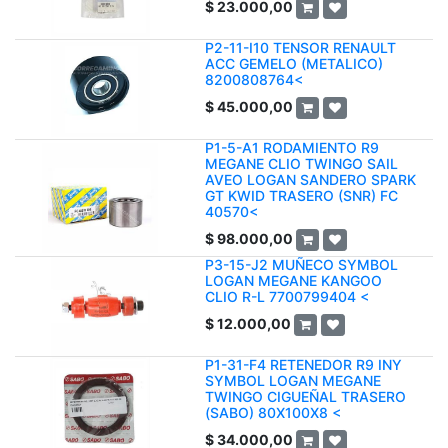
$
23.000,00
P2-11-I10 TENSOR RENAULT
ACC GEMELO (METALICO)
8200808764<
$
45.000,00
P1-5-A1 RODAMIENTO R9
MEGANE CLIO TWINGO SAIL
AVEO LOGAN SANDERO SPARK
GT KWID TRASERO (SNR) FC
40570<
$
98.000,00
P3-15-J2 MUÑECO SYMBOL
LOGAN MEGANE KANGOO
CLIO R-L 7700799404 <
$
12.000,00
P1-31-F4 RETENEDOR R9 INY
SYMBOL LOGAN MEGANE
TWINGO CIGUEÑAL TRASERO
(SABO) 80X100X8 <
$
34.000,00