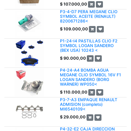
$
107.000,00
P3-4-D7 PERA MEGANE CLIO
SYMBOL ACEITE (RENAULT)
8200671286<
$
109.000,00
P1-24-I4 PASTILLAS CLIO F2
SYMBOL LOGAN SANDERO
(BEX USA) 10243 <
$
90.000,00
P4-24-A4 BOMBA AGUA
MEGANE CLIO SYMBOL 16V F1
LOGAN SANDERO (BORG
WARNER) WP050<
$
110.000,00
P3-7-A3 EMPAQUE RENAULT
ADMISION (completo)
MI6540109<
$
29.000,00
P4-32-E2 CAJA DIRECCION