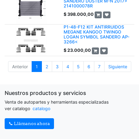
SANDERO DUSTER M-N 2017>
2141000078R
$
398.000,00
P1-48-F12 KIT ANTIRRUIDOS
MEGANE KANGOO TWINGO
LOGAN SYMBOL SANDERO AP-
3266<
$
23.000,00
Anterior
1
2
3
4
5
6
7
Siguiente
Nuestros productos y servicios
Venta de autopartes y herramientas especializadas
ver catalogo
catalogo
📞 Llámanos ahora