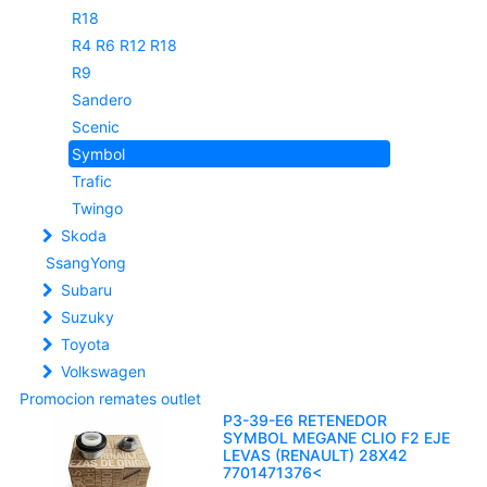
R18
R4 R6 R12 R18
R9
Sandero
Scenic
Symbol
Trafic
Twingo
Skoda
SsangYong
Subaru
Suzuky
Toyota
Volkswagen
Promocion remates outlet
P3-39-E6 RETENEDOR
SYMBOL MEGANE CLIO F2 EJE
LEVAS (RENAULT) 28X42
7701471376<