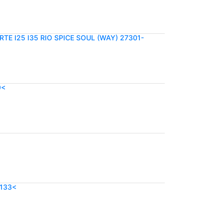
TE I25 I35 RIO SPICE SOUL (WAY) 27301-
9<
2133<