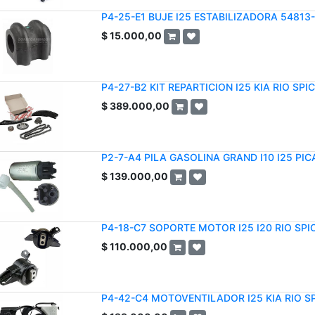
P4-25-E1 BUJE I25 ESTABILIZADORA 54813
$
15.000,00
P4-27-B2 KIT REPARTICION I25 KIA RIO SPIC
$
389.000,00
P2-7-A4 PILA GASOLINA GRAND I10 I25 PI
$
139.000,00
P4-18-C7 SOPORTE MOTOR I25 I20 RIO SPI
$
110.000,00
P4-42-C4 MOTOVENTILADOR I25 KIA RIO SP