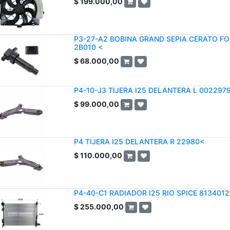
$
199.000,00
P3-27-A2 BOBINA GRAND SEPIA CERATO FOR
2B010 <
$
68.000,00
P4-10-J3 TIJERA I25 DELANTERA L 002297
$
99.000,00
P4 TIJERA I25 DELANTERA R 22980<
$
110.000,00
P4-40-C1 RADIADOR I25 RIO SPICE 813401
$
255.000,00