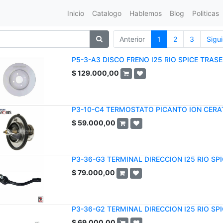
Inicio
Catalogo
Hablemos
Blog
Politicas
Anterior
1
2
3
Sigu
P5-3-A3 DISCO FRENO I25 RIO SPICE TRAS
$
129.000,00
P3-10-C4 TERMOSTATO PICANTO ION CERAT
$
59.000,00
P3-36-G3 TERMINAL DIRECCION I25 RIO SPI
$
79.000,00
P3-36-G2 TERMINAL DIRECCION I25 RIO SP
$
69.000,00