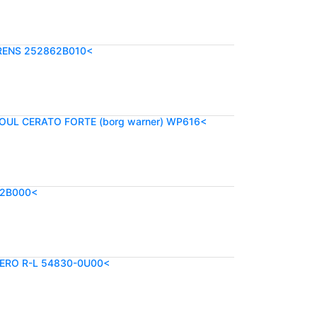
RENS 252862B010<
SOUL CERATO FORTE (borg warner) WP616<
-2B000<
ERO R-L 54830-0U00<