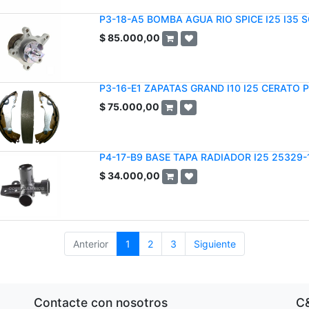
P3-18-A5 BOMBA AGUA RIO SPICE I25 I35 
$
85.000,00
P3-16-E1 ZAPATAS GRAND I10 I25 CERATO 
$
75.000,00
P4-17-B9 BASE TAPA RADIADOR I25 25329-
$
34.000,00
Anterior
1
2
3
Siguiente
Contacte con nosotros
C