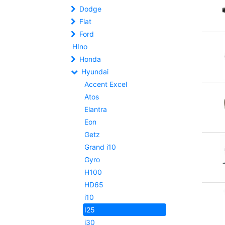
Dodge
Fiat
Ford
HIno
Honda
Hyundai
Accent Excel
Atos
Elantra
Eon
Getz
Grand i10
Gyro
H100
HD65
i10
I25
i30