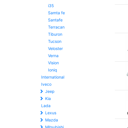
i35
Samta fe
Santafe
Terracan
Tiburon
Tucson
Veloster
Verna
Vision
Ioniq
International
Iveco
Jeep
Kia
Lada
Lexus
Mazda
Mitsubishi