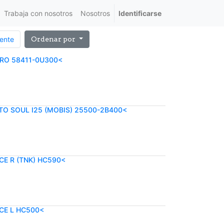
Trabaja con nosotros
Nosotros
Identificarse
iente
Ordenar por
ERO 58411-0U300<
O SOUL I25 (MOBIS) 25500-2B400<
CE R (TNK) HC590<
ICE L HC500<