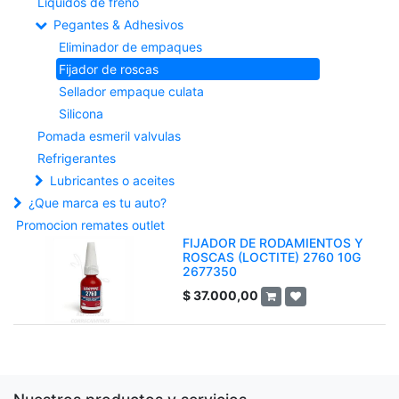
Liquidos de freno
Pegantes & Adhesivos
Eliminador de empaques
Fijador de roscas
Sellador empaque culata
Silicona
Pomada esmeril valvulas
Refrigerantes
Lubricantes o aceites
¿Que marca es tu auto?
Promocion remates outlet
FIJADOR DE RODAMIENTOS Y
ROSCAS (LOCTITE) 2760 10G
2677350
$
37.000,00