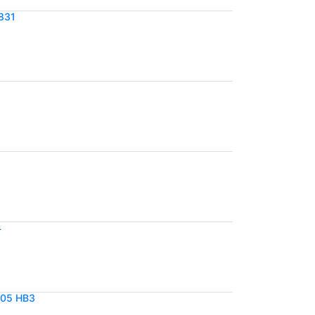
831
4
005 HB3