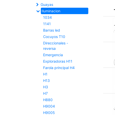
Guayas
Iluminacion
1034
1141
Barras led
Cocuyos T10
Direccionales -
reversa
Emergencia
Exploradoras H11
Farola principal H4
H1
H13
H3
H7
H880
H9004
H9005