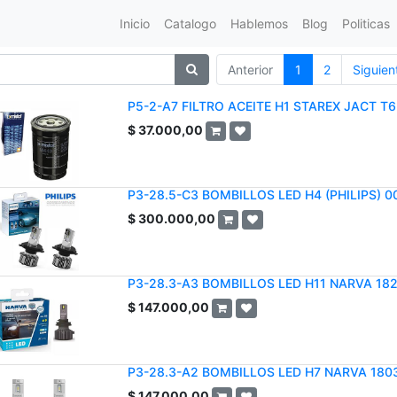
Inicio
Catalogo
Hablemos
Blog
Politicas
Anterior
1
2
Siguien
P5-2-A7 FILTRO ACEITE H1 STAREX JACT T6
$
37.000,00
P3-28.5-C3 BOMBILLOS LED H4 (PHILIPS) 0
$
300.000,00
P3-28.3-A3 BOMBILLOS LED H11 NARVA 18
$
147.000,00
P3-28.3-A2 BOMBILLOS LED H7 NARVA 180
$
147.000,00