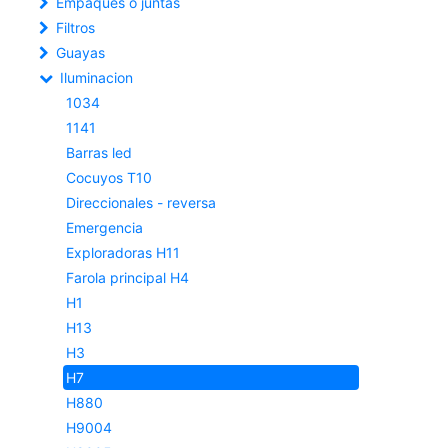
Empaques o juntas
Filtros
Guayas
Iluminacion
1034
1141
Barras led
Cocuyos T10
Direccionales - reversa
Emergencia
Exploradoras H11
Farola principal H4
H1
H13
H3
H7
H880
H9004