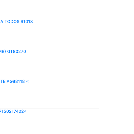
RA TODOS R1018
MB) GT80270
NTE AG88118 <
7150217402<