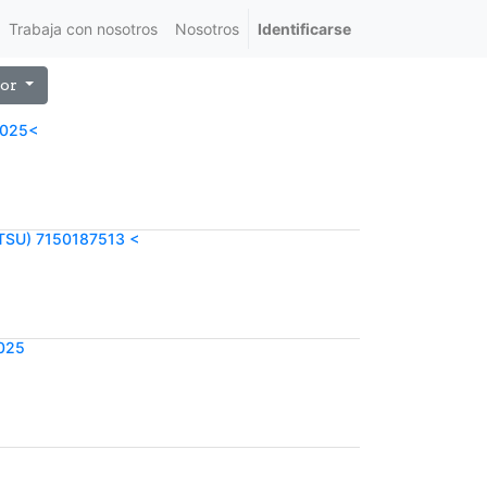
Trabaja con nosotros
Nosotros
Identificarse
or
-025<
TSU) 7150187513 <
025