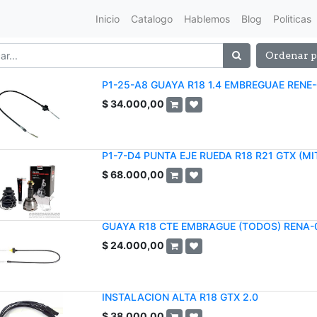
Inicio
Catalogo
Hablemos
Blog
Politicas
Ordenar p
P1-25-A8 GUAYA R18 1.4 EMBREGUAE RENE
$
34.000,00
P1-7-D4 PUNTA EJE RUEDA R18 R21 GTX (MI
$
68.000,00
GUAYA R18 CTE EMBRAGUE (TODOS) RENA-
$
24.000,00
INSTALACION ALTA R18 GTX 2.0
$
38.000,00