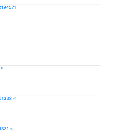
2194571
9<
61332 <
1331 <