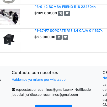
P3-9-k2 BOMBA FRENO R18 224504<
$
169.000,00
P1-37-F7 SOPORTE R18 1.4 CAJA 011637<
$
25.000,00
Contacte con nosotros
C
No
s
Hablemos ya mismo por whatsapp
La
repuestoscorrecaminos@gmail.com
• Notificado
de
juducial:
juridico.correcaminos@gmail.com
va
es
C&