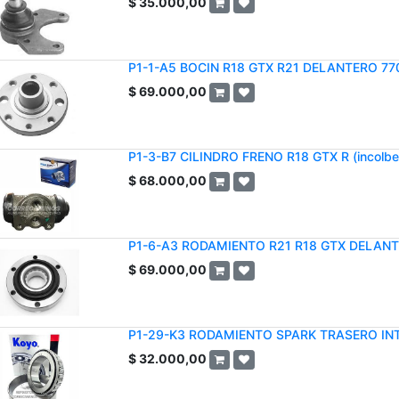
$
35.000,00
P1-1-A5 BOCIN R18 GTX R21 DELANTERO 77
$
69.000,00
P1-3-B7 CILINDRO FRENO R18 GTX R (incolb
$
68.000,00
P1-6-A3 RODAMIENTO R21 R18 GTX DELAN
$
69.000,00
P1-29-K3 RODAMIENTO SPARK TRASERO INT
$
32.000,00