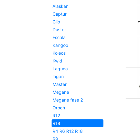
Alaskan
Captur
Clio
Duster
Escala
Kangoo
Koleos
Kwid
Laguna
logan
Master
Megane
Megane fase 2
Oroch
R12
R18
R4 R6 R12 R18
R9