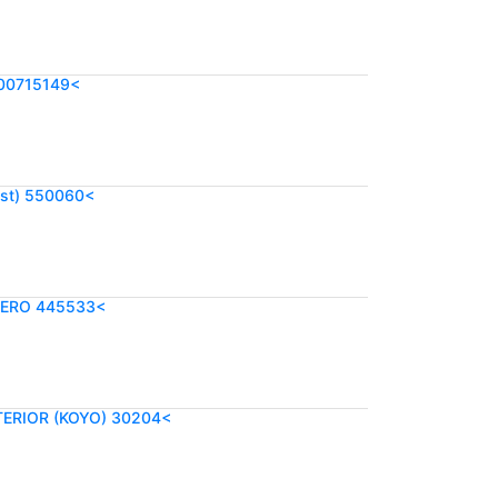
00715149<
est) 550060<
TERO 445533<
ERIOR (KOYO) 30204<