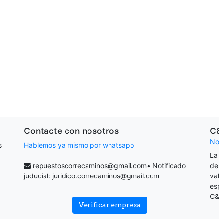
Contacte con nosotros
C
No
s
Hablemos ya mismo por whatsapp
La
repuestoscorrecaminos@gmail.com
• Notificado
de
juducial:
juridico.correcaminos@gmail.com
va
es
C&
Verificar empresa