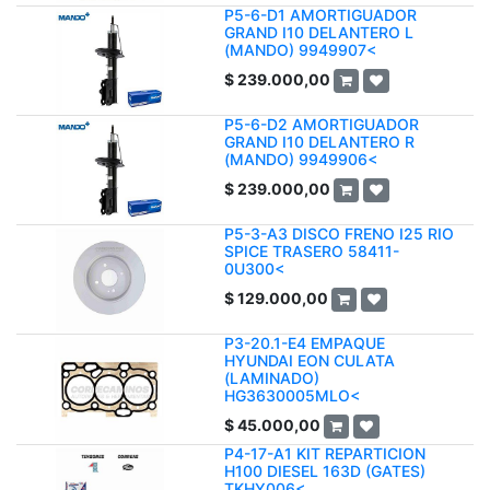
P5-6-D1 AMORTIGUADOR
GRAND I10 DELANTERO L
(MANDO) 9949907<
$
239.000,00
P5-6-D2 AMORTIGUADOR
GRAND I10 DELANTERO R
(MANDO) 9949906<
$
239.000,00
P5-3-A3 DISCO FRENO I25 RIO
SPICE TRASERO 58411-
0U300<
$
129.000,00
P3-20.1-E4 EMPAQUE
HYUNDAI EON CULATA
(LAMINADO)
HG3630005MLO<
$
45.000,00
P4-17-A1 KIT REPARTICION
H100 DIESEL 163D (GATES)
TKHY006<