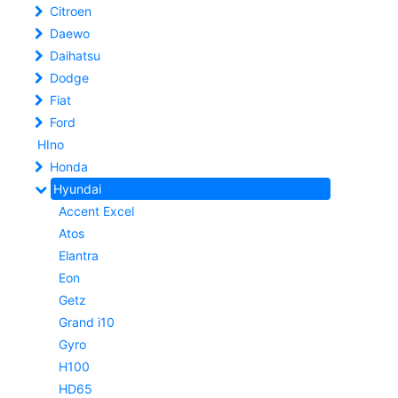
Citroen
Daewo
Daihatsu
Dodge
Fiat
Ford
HIno
Honda
Hyundai
Accent Excel
Atos
Elantra
Eon
Getz
Grand i10
Gyro
H100
HD65