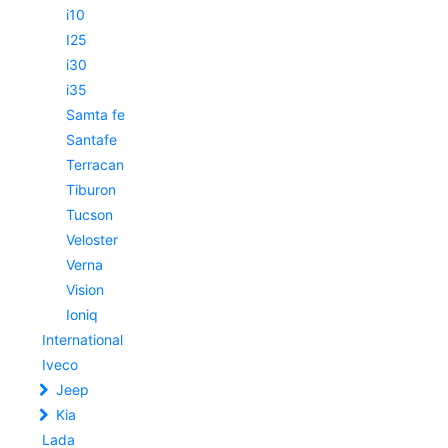
i10
I25
i30
i35
Samta fe
Santafe
Terracan
Tiburon
Tucson
Veloster
Verna
Vision
Ioniq
International
Iveco
Jeep
Kia
Lada