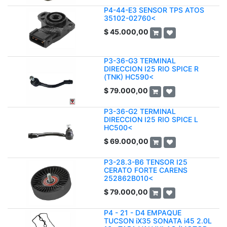
P4-44-E3 SENSOR TPS ATOS
35102-02760<
$
45.000,00
P3-36-G3 TERMINAL
DIRECCION I25 RIO SPICE R
(TNK) HC590<
$
79.000,00
P3-36-G2 TERMINAL
DIRECCION I25 RIO SPICE L
HC500<
$
69.000,00
P3-28.3-B6 TENSOR I25
CERATO FORTE CARENS
252862B010<
$
79.000,00
P4 - 21 - D4 EMPAQUE
TUCSON iX35 SONATA i45 2.0L