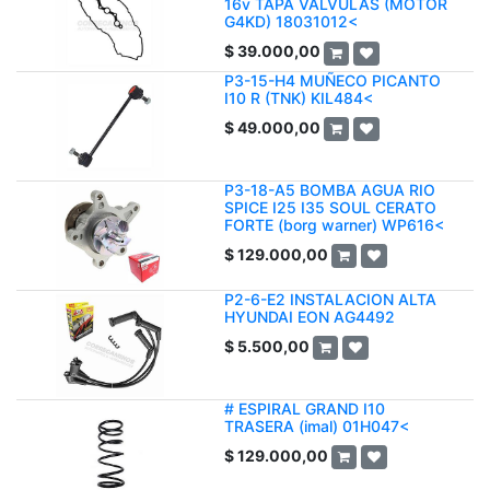
16v TAPA VALVULAS (MOTOR
G4KD) 18031012<
$
39.000,00
P3-15-H4 MUÑECO PICANTO
I10 R (TNK) KIL484<
$
49.000,00
P3-18-A5 BOMBA AGUA RIO
SPICE I25 I35 SOUL CERATO
FORTE (borg warner) WP616<
$
129.000,00
P2-6-E2 INSTALACION ALTA
HYUNDAI EON AG4492
$
5.500,00
# ESPIRAL GRAND I10
TRASERA (imal) 01H047<
$
129.000,00