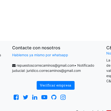
Contacte con nosotros
C
No
s
Hablemos ya mismo por whatsapp
La
repuestoscorrecaminos@gmail.com
• Notificado
de
juducial:
juridico.correcaminos@gmail.com
va
es
C&
Verificar empresa