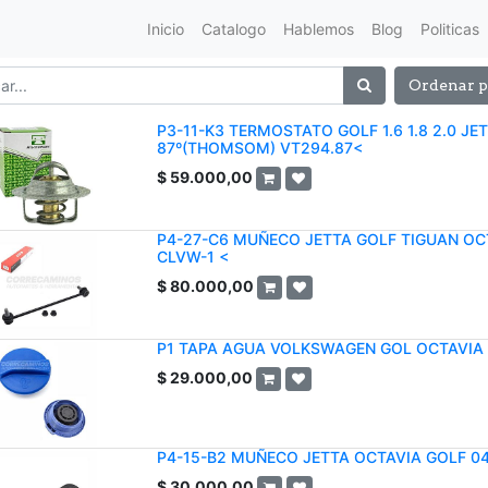
Inicio
Catalogo
Hablemos
Blog
Politicas
Ordenar p
P3-11-K3 TERMOSTATO GOLF 1.6 1.8 2.0 JETTA
87º(THOMSOM) VT294.87<
$
59.000,00
P4-27-C6 MUÑECO JETTA GOLF TIGUAN OC
CLVW-1 <
$
80.000,00
P1 TAPA AGUA VOLKSWAGEN GOL OCTAVIA 
$
29.000,00
P4-15-B2 MUÑECO JETTA OCTAVIA GOLF 04
$
30.000,00