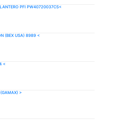
ELANTERO PFI PW40720037CS<
N (BEX USA) 8989 <
4 <
 (GAMAX) >