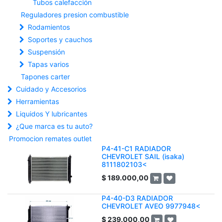
Tubos calefacción
Reguladores presion combustible
Rodamientos
Soportes y cauchos
Suspensión
Tapas varios
Tapones carter
Cuidado y Accesorios
Herramientas
Liquidos Y lubricantes
¿Que marca es tu auto?
Promocion remates outlet
P4-41-C1 RADIADOR
CHEVROLET SAIL (isaka)
8111802103<
$
189.000,00
P4-40-D3 RADIADOR
CHEVROLET AVEO 9977948<
$
239.000,00