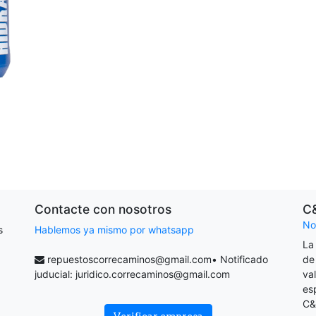
Contacte con nosotros
C
No
s
Hablemos ya mismo por whatsapp
La
repuestoscorrecaminos@gmail.com
• Notificado
de
juducial:
juridico.correcaminos@gmail.com
va
es
C&