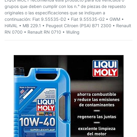
grupos que deben cumplir con los n.° de piezas de repuesto
originales o las especificaciones que se indiquen a
continuación: Fiat 9.55535-D2 • Fiat 9.55535-G2 • GWM •
HAVAL • MB 229.1 • Peugeot Citroen (PSA) B71 2300 • Renault
RN 0700 • Renault RN 0710 • Wuling