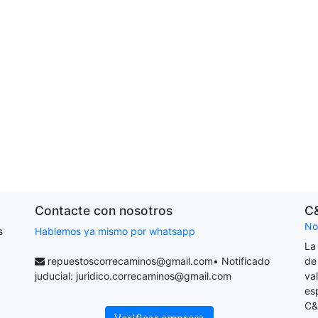
Contacte con nosotros
C
No
s
Hablemos ya mismo por whatsapp
La
repuestoscorrecaminos@gmail.com
• Notificado
de
juducial:
juridico.correcaminos@gmail.com
va
es
C&